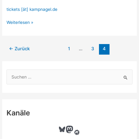
tickets [ät] kampnagel.de
Nächster
Weiterlesen »
Workshop:
Sommerfest
auf
←
Zurück
1
…
3
4
Kampnagel!
S
u
c
h
e
Kanäle
n
n
Bluesky
Mastodon
Meetup
a