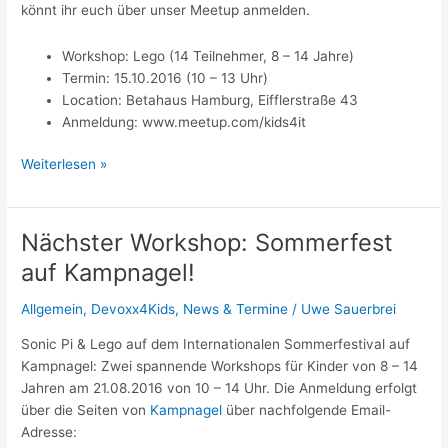
könnt ihr euch über unser Meetup anmelden.
Workshop: Lego (14 Teilnehmer, 8 – 14 Jahre)
Termin: 15.10.2016 (10 – 13 Uhr)
Location: Betahaus Hamburg,
Eifflerstraße 43
Anmeldung: www.meetup.com/kids4it
Mit
Weiterlesen »
Lego
zur
CodeWeek
Nächster Workshop: Sommerfest
2016
auf Kampnagel!
Allgemein
,
Devoxx4Kids
,
News & Termine
/
Uwe Sauerbrei
Sonic Pi & Lego auf dem Internationalen Sommerfestival auf
Kampnagel: Zwei spannende Workshops für Kinder von 8 – 14
Jahren am 21.08.2016 von 10 – 14 Uhr. Die Anmeldung erfolgt
über die Seiten von
Kampnagel
über nachfolgende Email-
Adresse: