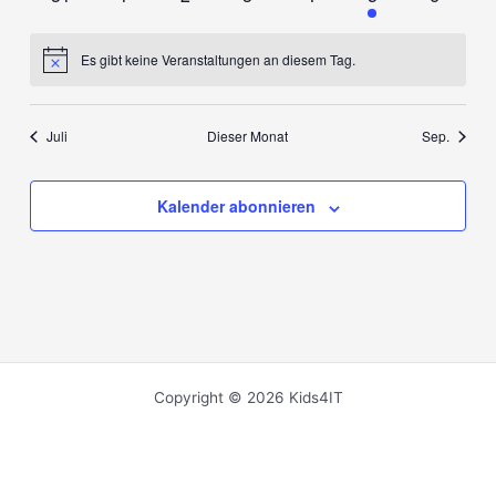
Veranstaltungen
Veranstaltungen
Veranstaltungen
Veranstaltungen
Veranstaltungen
Veranstaltung
Veranst
Es gibt keine Veranstaltungen an diesem Tag.
Hinweis
Juli
Dieser Monat
Sep.
Kalender abonnieren
Copyright © 2026 Kids4IT