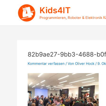
Zum
Kids4IT
Inhalt
springen
Programmieren, Roboter & Elektronik fü
82b9ae27-9bb3-4688-b0
Kommentar verfassen
/ Von
Oliver Hock
/
9. O