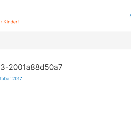
r Kinder!
f3-2001a88d50a7
ktober 2017