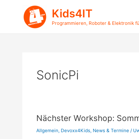
Zum
Kids4IT
Inhalt
springen
Programmieren, Roboter & Elektronik fü
SonicPi
Nächster Workshop: Somm
Allgemein
,
Devoxx4Kids
,
News & Termine
/
Uw