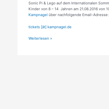
Sonic Pi & Lego auf dem Internationalen Som
Kinder von 8 – 14 Jahren am 21.08.2016 von 10
Kampnagel
über nachfolgende Email-Adresse:
tickets [ät] kampnagel.de
Nächster
Weiterlesen »
Workshop:
Sommerfest
auf
Kampnagel!