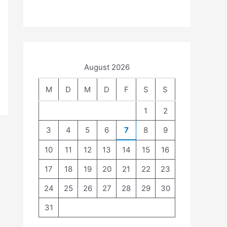
c
h
:
August 2026
M
D
M
D
F
S
S
1
2
3
4
5
6
7
8
9
10
11
12
13
14
15
16
17
18
19
20
21
22
23
24
25
26
27
28
29
30
31