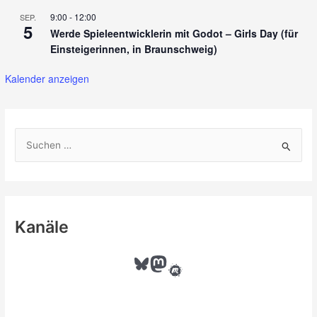
9:00
-
12:00
SEP.
5
Werde Spieleentwicklerin mit Godot – Girls Day (für
Einsteigerinnen, in Braunschweig)
Kalender anzeigen
S
u
c
h
e
Kanäle
n
n
Bluesky
Mastodon
Meetup
a
c
h