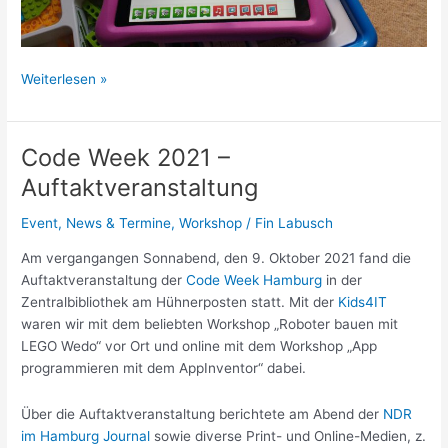
Fußball-
Weiterlesen »
EM
und
LEGO
Code Week 2021 –
Auftaktveranstaltung
Event
,
News & Termine
,
Workshop
/
Fin Labusch
Am vergangangen Sonnabend, den 9. Oktober 2021 fand die
Auftaktveranstaltung der
Code Week Hamburg
in der
Zentralbibliothek am Hühnerposten statt. Mit der
Kids4IT
waren wir mit dem beliebten Workshop „Roboter bauen mit
LEGO Wedo“ vor Ort und online mit dem Workshop „App
programmieren mit dem AppInventor“ dabei.
Über die Auftaktveranstaltung berichtete am Abend der
NDR
im Hamburg Journal
sowie diverse Print- und Online-Medien, z.