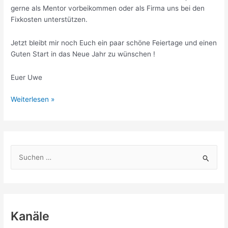
gerne als Mentor vorbeikommen oder als Firma uns bei den
Fixkosten unterstützen.
Jetzt bleibt mir noch Euch ein paar schöne Feiertage und einen
Guten Start in das Neue Jahr zu wünschen !
Euer Uwe
Roboter,
Weiterlesen »
Spenden
und
2019
S
u
c
h
e
Kanäle
n