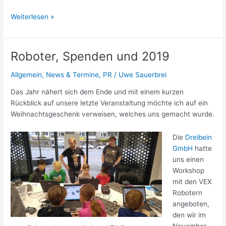
Roboter
Weiterlesen »
Workshop
am
23.02.2019
Roboter, Spenden und 2019
Allgemein
,
News & Termine
,
PR
/
Uwe Sauerbrei
Das Jahr nähert sich dem Ende und mit einem kurzen
Rückblick auf unsere letzte Veranstaltung möchte ich auf ein
Weihnachtsgeschenk verweisen, welches uns gemacht wurde.
Die
Dreibein
GmbH
hatte
uns einen
Workshop
mit den VEX
Robotern
angeboten,
den wir im