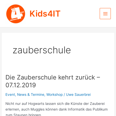
Zum
Inhalt
Kids4IT
springen
Main
Men
zauberschule
Die Zauberschule kehrt zurück –
07.12.2019
Event
,
News & Termine
,
Workshop
/
Uwe Sauerbrei
Nicht nur auf Hogwarts lassen sich die Künste der Zauberei
erlernen, auch Muggles können dank Informatik das Publikum
zum Staunen bringen.