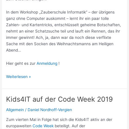
In dem Workshop „Zauberschule Informatik“ – der übrigens
ganz ohne Computer auskommt – lernt ihr ein paar tolle
Zahlen- und Kartentricks, entschlüsselt geheime Botschaften,
nehmt an einer Schatzsuche teil und lauft ein Rennen, das ihr
immer gewinnt! Ach, ja, dann war da noch diese verflixte
Sache mit den Socken des Weihnachtsmanns am Heiligen
Abend…
Hier geht es zur
Anmeldung
!
Die
Weiterlesen »
Zauberschule
kehrt
zurück
Kids4IT auf der Code Week 2019
–
07.12.2019
Allgemein
/
Daniel Nordhoff-Vergien
Zum vierten Mal in Folge hat sich die Kids4IT aktiv an der
europaweiten
Code Week
beteiligt. Auf der