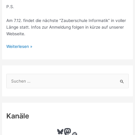
P.S.
Am 7.12. findet die nächste “Zauberschule Informatik” in voller
Länge statt. Infos zur Anmeldung folgen in kürze auf unserer
Webseite.
Kids4IT
Weiterlesen »
auf
der
Code
Week
S
2019
u
c
h
e
Kanäle
n
n
Bluesky
Mastodon
Meetup
a