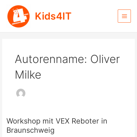
Zum
Inhalt
Kids4IT
springen
Main
Men
Autorenname: Oliver
Milke
Workshop mit VEX Reboter in
Braunschweig