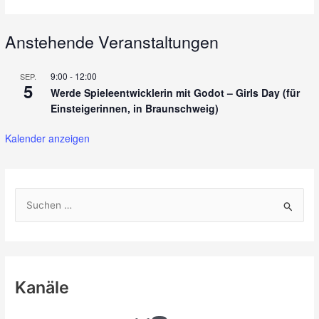
Workshop
in
Anstehende Veranstaltungen
Braunschweig
war
9:00
-
12:00
SEP.
ein
5
Werde Spieleentwicklerin mit Godot – Girls Day (für
voller
Einsteigerinnen, in Braunschweig)
Erfolg
Kalender anzeigen
S
u
c
h
e
Kanäle
n
n