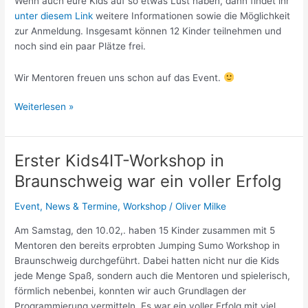
Wenn auch eure Kids auf so etwas Lust haben, dann findet ihr
unter diesem Link
weitere Informationen sowie die Möglichkeit
zur Anmeldung. Insgesamt können 12 Kinder teilnehmen und
noch sind ein paar Plätze frei.
Wir Mentoren freuen uns schon auf das Event.
Workshop
Weiterlesen »
mit
VEX
Reboter
Erster Kids4IT-Workshop in
in
Braunschweig war ein voller Erfolg
Braunschweig
Event
,
News & Termine
,
Workshop
/
Oliver Milke
Am Samstag, den 10.02,. haben 15 Kinder zusammen mit 5
Mentoren den bereits erprobten Jumping Sumo Workshop in
Braunschweig durchgeführt. Dabei hatten nicht nur die Kids
jede Menge Spaß, sondern auch die Mentoren und spielerisch,
förmlich nebenbei, konnten wir auch Grundlagen der
Programmierung vermitteln. Es war ein voller Erfolg mit viel