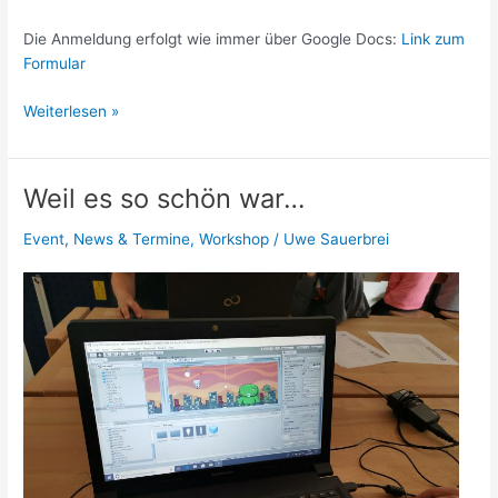
Die Anmeldung erfolgt wie immer über Google Docs:
Link zum
Formular
TipTop
Weiterlesen »
Programmieren
am
31.08.2019
Weil es so schön war…
Event
,
News & Termine
,
Workshop
/
Uwe Sauerbrei