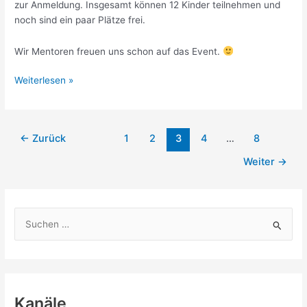
zur Anmeldung. Insgesamt können 12 Kinder teilnehmen und
noch sind ein paar Plätze frei.
Wir Mentoren freuen uns schon auf das Event.
Workshop
Weiterlesen »
mit
VEX
Reboter
←
Zurück
1
2
3
4
…
8
in
Braunschweig
Weiter
→
S
u
c
h
e
Kanäle