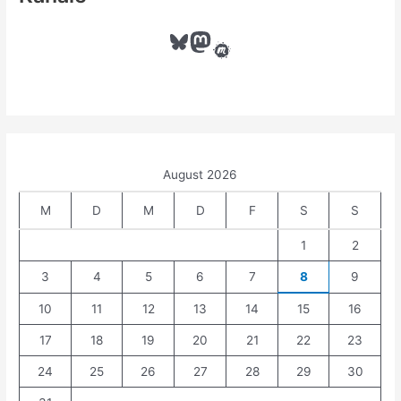
n
n
Bluesky
Mastodon
Meetup
a
c
h
:
August 2026
M
D
M
D
F
S
S
1
2
3
4
5
6
7
8
9
10
11
12
13
14
15
16
17
18
19
20
21
22
23
24
25
26
27
28
29
30